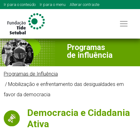
Ir para o conteúdo
Ir para o menu
Alterar contraste
Programas
Pular
de influência
para
o
conteúdo
Programas de Influência
/ Mobilização e enfrentamento das desigualdades em
favor da democracia
Democracia e Cidadania
Ativa